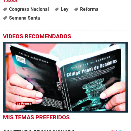
Congreso Nacional
Ley
Reforma
Semana Santa
VIDEOS RECOMENDADOS
0
MIS TEMAS PREFERIDOS
seconds
of
1