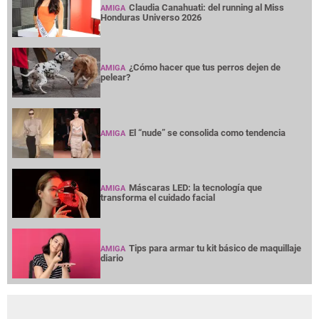
Claudia Canahuati: del running al Miss
AMIGA
Honduras Universo 2026
¿Cómo hacer que tus perros dejen de
AMIGA
pelear?
El “nude” se consolida como tendencia
AMIGA
Máscaras LED: la tecnología que
AMIGA
transforma el cuidado facial
Tips para armar tu kit básico de maquillaje
AMIGA
diario