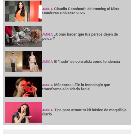
Claudia Canahuati: del running al Miss
AMIGA
Honduras Universo 2026
¿Cómo hacer que tus perros dejen de
AMIGA
pelear?
El “nude” se consolida como tendencia
AMIGA
Máscaras LED: la tecnología que
AMIGA
transforma el cuidado facial
Tips para armar tu kit básico de maquillaje
AMIGA
diario