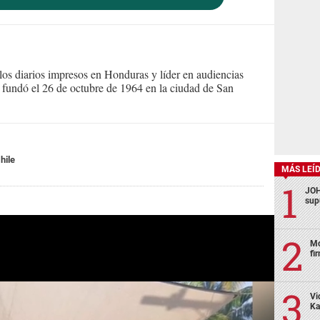
s diarios impresos en Honduras y líder en audiencias
Se fundó el 26 de octubre de 1964 en la ciudad de San
hile
MÁS LEÍ
JOH
sup
Mo
fi
Vi
Ka