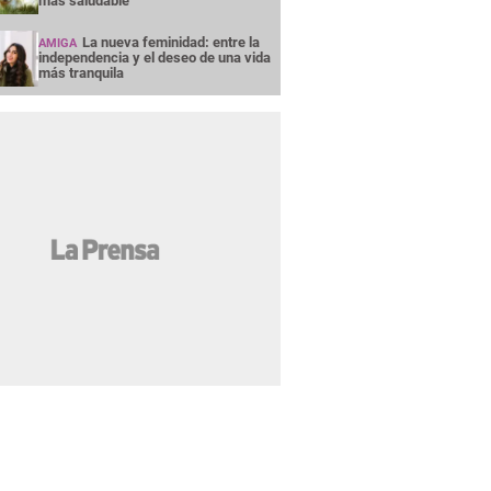
más saludable
La nueva feminidad: entre la
AMIGA
independencia y el deseo de una vida
más tranquila