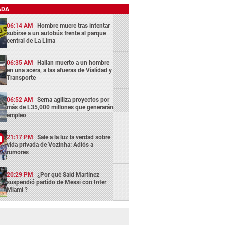
ADA
06:14 AM
Hombre muere tras intentar
subirse a un autobús frente al parque
central de La Lima
06:35 AM
Hallan muerto a un hombre
en una acera, a las afueras de Vialidad y
Transporte
06:52 AM
Serna agiliza proyectos por
más de L35,000 millones que generarán
empleo
21:17 PM
Sale a la luz la verdad sobre
vida privada de Vozinha: Adiós a
rumores
20:29 PM
¿Por qué Said Martínez
suspendió partido de Messi con Inter
Miami ?