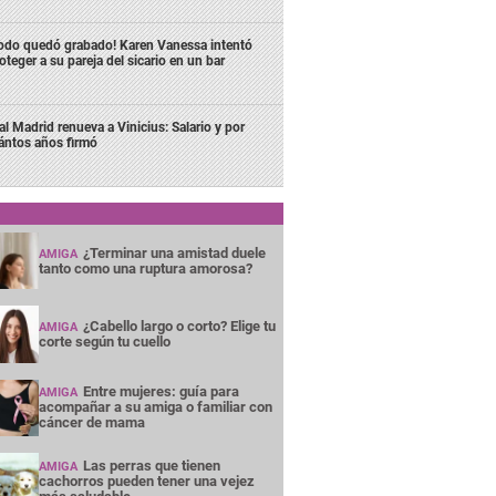
odo quedó grabado! Karen Vanessa intentó
oteger a su pareja del sicario en un bar
al Madrid renueva a Vinicius: Salario y por
ántos años firmó
¿Terminar una amistad duele
AMIGA
tanto como una ruptura amorosa?
¿Cabello largo o corto? Elige tu
AMIGA
corte según tu cuello
Entre mujeres: guía para
AMIGA
acompañar a su amiga o familiar con
cáncer de mama
Las perras que tienen
AMIGA
cachorros pueden tener una vejez