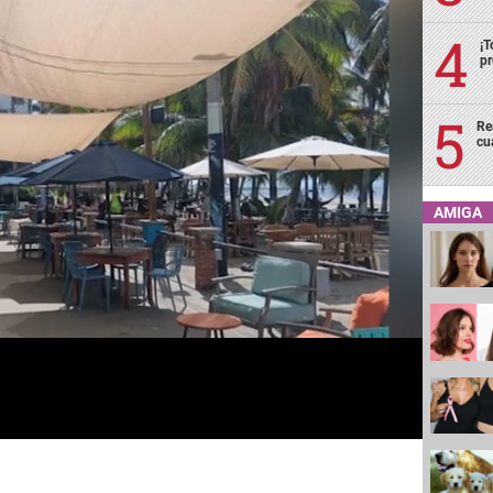
¡T
pr
Re
cu
AMIGA