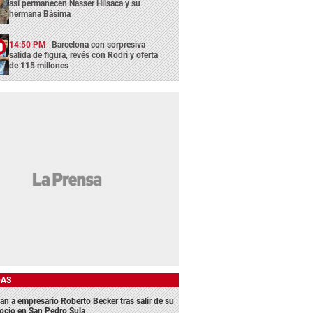
así permanecen Nasser Hilsaca y su
hermana Básima
14:50 PM
Barcelona con sorpresiva
salida de figura, revés con Rodri y oferta
de 115 millones
DAS
an a empresario Roberto Becker tras salir de su
ocio en San Pedro Sula