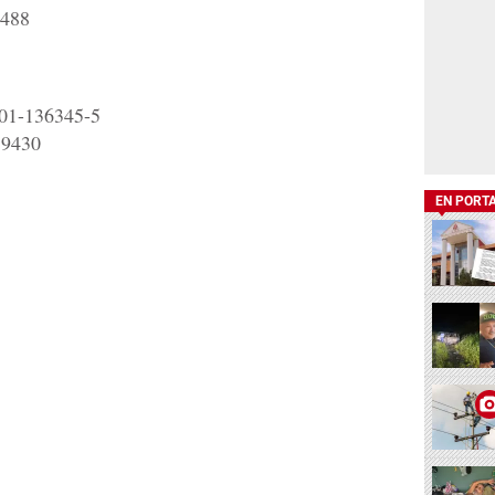
7488
401-136345-5
59430
EN PORT