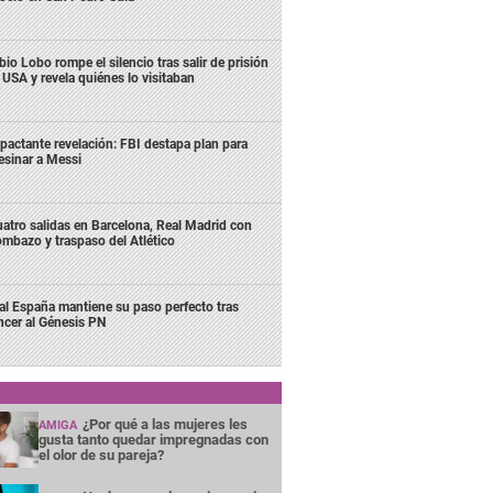
bio Lobo rompe el silencio tras salir de prisión
 USA y revela quiénes lo visitaban
pactante revelación: FBI destapa plan para
esinar a Messi
atro salidas en Barcelona, Real Madrid con
mbazo y traspaso del Atlético
al España mantiene su paso perfecto tras
ncer al Génesis PN
¿Por qué a las mujeres les
AMIGA
gusta tanto quedar impregnadas con
el olor de su pareja?