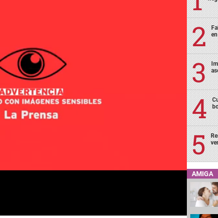
Fa
en
Im
as
Cu
bo
Re
ve
AMIGA