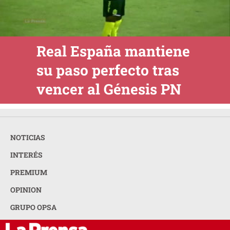
Real España mantiene
su paso perfecto tras
vencer al Génesis PN
NOTICIAS
INTERÉS
PREMIUM
OPINION
GRUPO OPSA