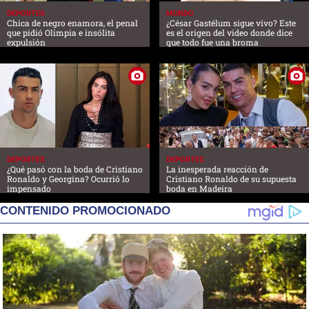
DEPORTES
MUNDO
Chica de negro enamora, el penal
¿César Gastélum sigue vivo? Este
que pidió Olimpia e insólita
es el origen del video donde dice
expulsión
que todo fue una broma
DEPORTES
DEPORTES
¿Qué pasó con la boda de Cristiano
La inesperada reacción de
Ronaldo y Georgina? Ocurrió lo
Cristiano Ronaldo de su supuesta
impensado
boda en Madeira
CONTENIDO PROMOCIONADO