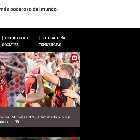
Barack Obama, de 54 
2 / 15
s más poderoso del mundo.
por el estado de Illi
FOTOGALERÍA
FOTOGALERÍA
SOCIALES
TENDENCIAS
ES
gro del Mundial 2026: Eliminada al 94 y
ada en el 96