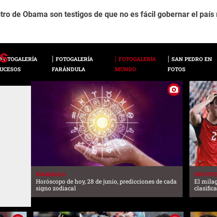
stro de Obama son testigos de que no es fácil gobernar el paí
FOTOGALERÍA
FOTOGALERÍA
FOTOGALERÍA
SAN PEDRO EN
UCESOS
FARÁNDULA
MUNDO
FOTOS
FARANDULA
DEPORT
Horóscopo de hoy, 28 de junio, predicciones de cada
El mila
signo zodiacal
clasific