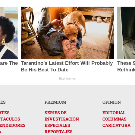
hare The
Tarantino’s Latest Effort Will Probably
These 9
Be His Best To Date
Rethink
Brainberries
RÉS
PREMIUM
OPINION
RTES
SERIES DE
EDITORIAL
CTACULOS
INVESTIGACIÓN
COLUMNAS
ENDEDORES
ESPECIALES
CARICATURA
A
REPORTAJES