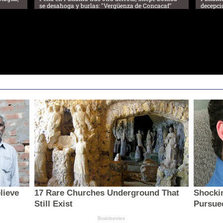
se desahoga y burlas: "Vergüenza de Concacaf"
decepci
lieve
17 Rare Churches Underground That
Shocki
Still Exist
Pursue
Brainberries