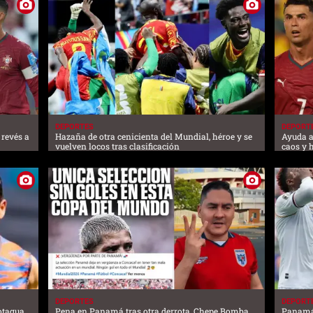
DEPORTES
DEPORT
 revés a
Hazaña de otra cenicienta del Mundial, héroe y se
Ayuda a
vuelven locos tras clasificación
caos y 
DEPORTES
DEPORT
otagua,
Pena en Panamá tras otra derrota, Chepe Bomba
Panamá 