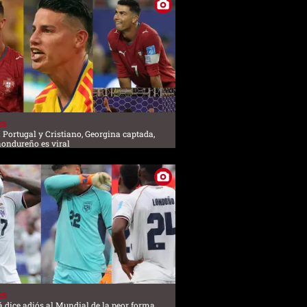
ES
 Portugal y Cristiano, Georgina captada,
hondureño es viral
ES
dice adiós al Mundial de la peor forma,