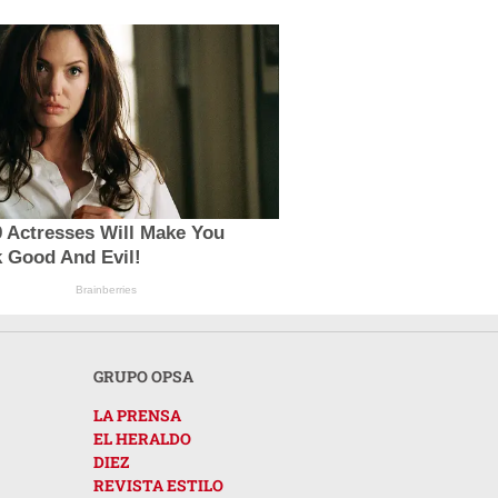
 Actresses Will Make You
 Good And Evil!
Brainberries
GRUPO OPSA
LA PRENSA
EL HERALDO
DIEZ
REVISTA ESTILO