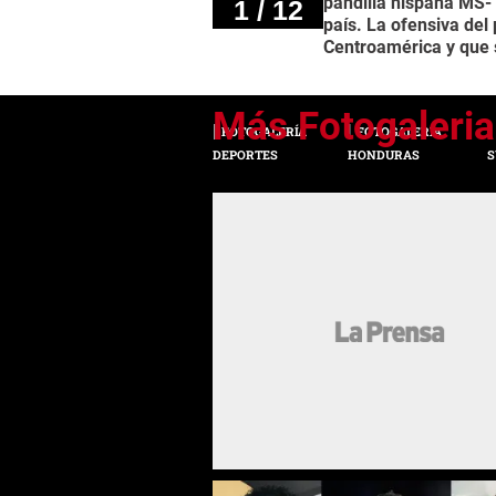
pandilla hispana MS-
1 / 12
país. La ofensiva del
Centroamérica y que 
FOTOGALERÍA
FOTOGALERÍA
DEPORTES
HONDURAS
S