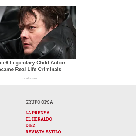
e 6 Legendary Child Actors
came Real Life Criminals
Brainberries
GRUPO OPSA
LA PRENSA
EL HERALDO
DIEZ
REVISTA ESTILO