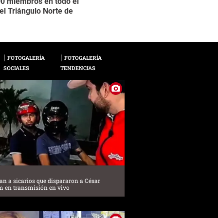
00 miembros en todo el
víctimas hasta matar
2 / 12
del Triángulo Norte de
Son animales', dijo 
York, bastión de la vi
FOTOGALERÍA
FOTOGALERÍA
SOCIALES
TENDENCIAS
can a sicarios que dispararon a César
m en transmisión en vivo