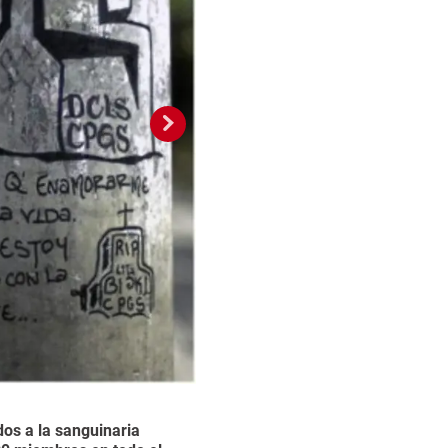
dos a la sanguinaria
'Secuestran. Extorsi