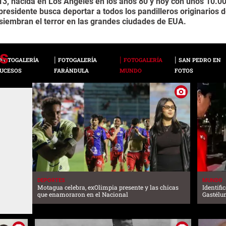
13, nacida en Los Angeles en los años 80 y hoy con unos 10.0
 presidente busca deportar a todos los pandilleros originarios 
siembran el terror en las grandes ciudades de EUA.
FOTOGALERÍA
FOTOGALERÍA
FOTOGALERÍA
SAN PEDRO EN
UCESOS
FARÁNDULA
MUNDO
FOTOS
DEPORTES
MUNDO
Motagua celebra, exOlimpia presente y las chicas
Identifi
que enamoraron en el Nacional
Gastélu