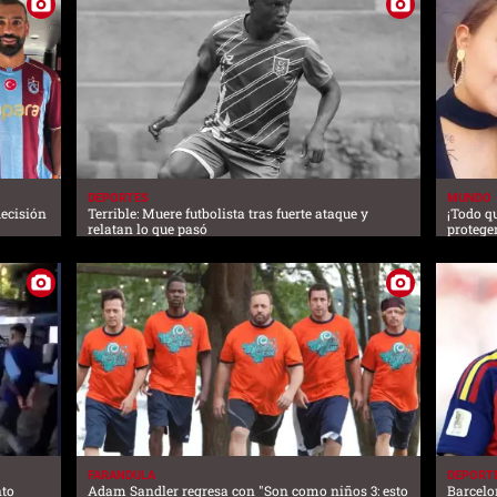
DEPORTES
MUNDO
decisión
Terrible: Muere futbolista tras fuerte ataque y
¡Todo q
relatan lo que pasó
proteger
FARANDULA
DEPORT
nto
Adam Sandler regresa con "Son como niños 3: esto
Barcelo