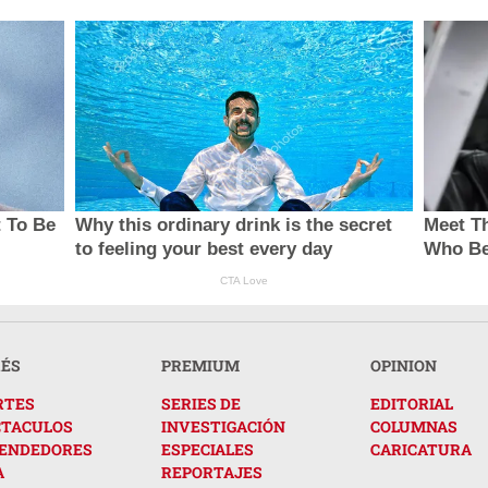
t To Be
Why this ordinary drink is the secret
Meet Th
to feeling your best every day
Who Be
CTA Love
RÉS
PREMIUM
OPINION
RTES
SERIES DE
EDITORIAL
CTACULOS
INVESTIGACIÓN
COLUMNAS
ENDEDORES
ESPECIALES
CARICATURA
A
REPORTAJES