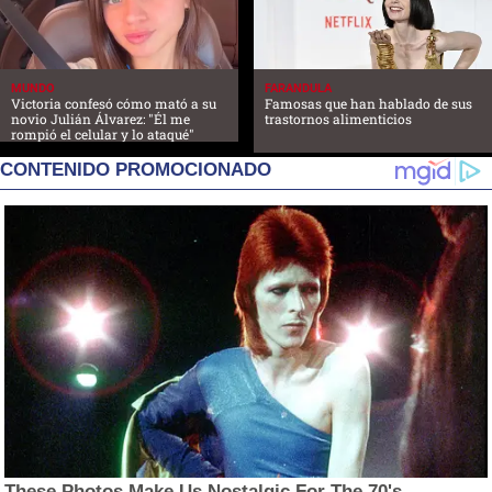
MUNDO
FARANDULA
Victoria confesó cómo mató a su
Famosas que han hablado de sus
novio Julián Álvarez: "Él me
trastornos alimenticios
rompió el celular y lo ataqué"
CONTENIDO PROMOCIONADO
These Photos Make Us Nostalgic For The 70's