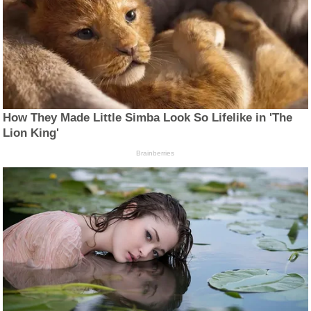
How They Made Little Simba Look So Lifelike in 'The
Lion King'
Brainberries