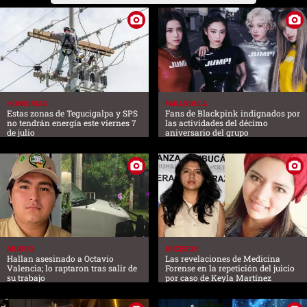
HONDURAS
FARANDULA
Estas zonas de Tegucigalpa y SPS
Fans de Blackpink indignados por
no tendrán energía este viernes 7
las actividades del décimo
de julio
aniversario del grupo
MUNDO
SUCESOS
Hallan asesinado a Octavio
Las revelaciones de Medicina
Valencia; lo raptaron tras salir de
Forense en la repetición del juicio
su trabajo
por caso de Keyla Martínez