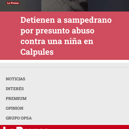
Detienen a sampedrano
por presunto abuso
contra una niña en
Calpules
NOTICIAS
INTERÉS
PREMIUM
OPINION
GRUPO OPSA