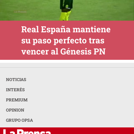
Real España mantiene
su paso perfecto tras
vencer al Génesis PN
NOTICIAS
INTERÉS
PREMIUM
OPINION
GRUPO OPSA