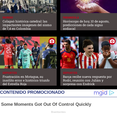
MUNDO
FARANDULA
Colapsó histórica catedral: las
Horóscopo de hoy, 10 de agosto,
impactantes imágenes del sismo
predicciones de cada signo
de 7,4 en Colombia
zodiacal
DEPORTES
DEPORTES
Frustración en Motagua, su
Barça recibe nueva respuesta por
insólito error e histórico triunfo
Rodri, reunión con Julián y
del Estrella Roja
sorpresa con Endrick
CONTENIDO PROMOCIONADO
Some Moments Got Out Of Control Quickly
Brainberries