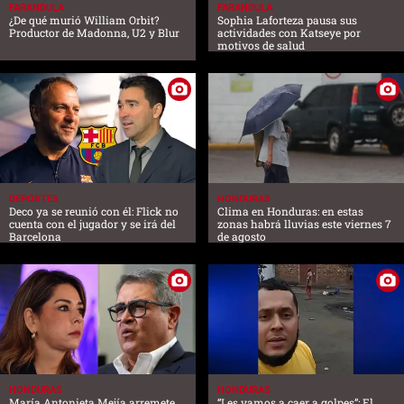
FARANDULA
FARANDULA
¿De qué murió William Orbit?
Sophia Laforteza pausa sus
Productor de Madonna, U2 y Blur
actividades con Katseye por
motivos de salud
DEPORTES
HONDURAS
Deco ya se reunió con él: Flick no
Clima en Honduras: en estas
cuenta con el jugador y se irá del
zonas habrá lluvias este viernes 7
Barcelona
de agosto
HONDURAS
HONDURAS
María Antonieta Mejía arremete
“Les vamos a caer a golpes”: El