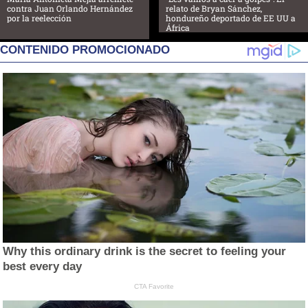
contra Juan Orlando Hernández
relato de Bryan Sánchez,
por la reelección
hondureño deportado de EE UU a
África
CONTENIDO PROMOCIONADO
Why this ordinary drink is the secret to feeling your
best every day
CTA Favorite