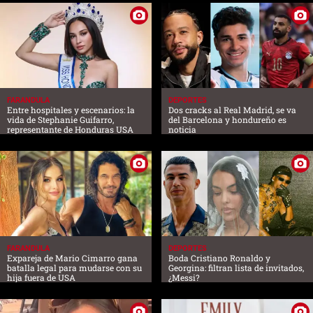
FARANDULA
DEPORTES
Entre hospitales y escenarios: la
Dos cracks al Real Madrid, se va
vida de Stephanie Guifarro,
del Barcelona y hondureño es
representante de Honduras USA
noticia
FARANDULA
DEPORTES
Expareja de Mario Cimarro gana
Boda Cristiano Ronaldo y
batalla legal para mudarse con su
Georgina: filtran lista de invitados,
hija fuera de USA
¿Messi?