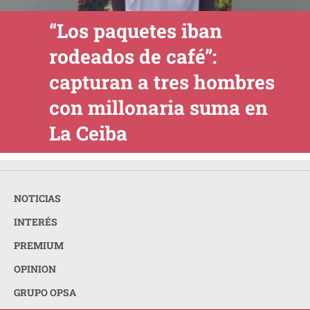
“Los paquetes iban
rodeados de café”:
capturan a tres hombres
con millonaria suma en
La Ceiba
NOTICIAS
INTERÉS
PREMIUM
OPINION
GRUPO OPSA