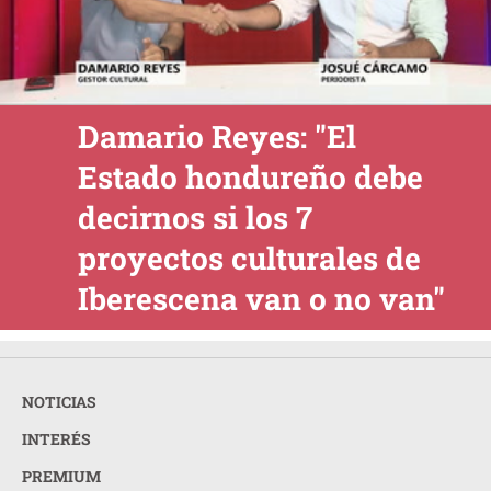
Damario Reyes: "El
Estado hondureño debe
decirnos si los 7
proyectos culturales de
Iberescena van o no van"
NOTICIAS
INTERÉS
PREMIUM