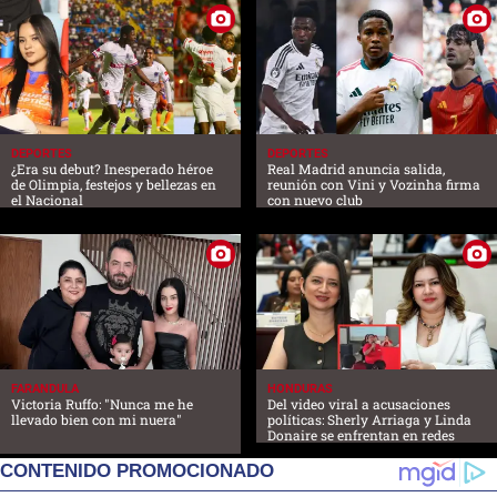
DEPORTES
DEPORTES
¿Era su debut? Inesperado héroe
Real Madrid anuncia salida,
de Olimpia, festejos y bellezas en
reunión con Vini y Vozinha firma
el Nacional
con nuevo club
FARANDULA
HONDURAS
Victoria Ruffo: "Nunca me he
Del video viral a acusaciones
llevado bien con mi nuera"
políticas: Sherly Arriaga y Linda
Donaire se enfrentan en redes
CONTENIDO PROMOCIONADO