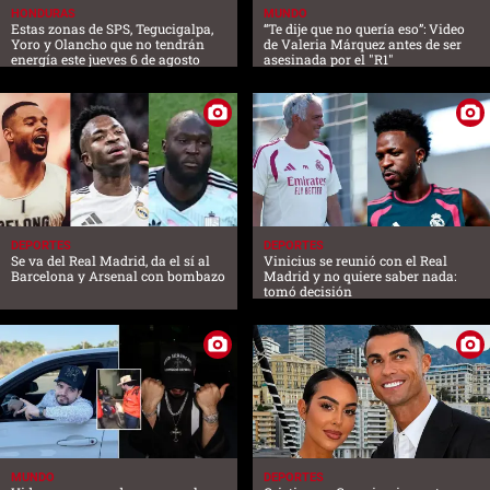
HONDURAS
MUNDO
Estas zonas de SPS, Tegucigalpa,
“Te dije que no quería eso”: Video
Yoro y Olancho que no tendrán
de Valeria Márquez antes de ser
energía este jueves 6 de agosto
asesinada por el "R1"
DEPORTES
DEPORTES
Se va del Real Madrid, da el sí al
Vinicius se reunió con el Real
Barcelona y Arsenal con bombazo
Madrid y no quiere saber nada:
tomó decisión
MUNDO
DEPORTES