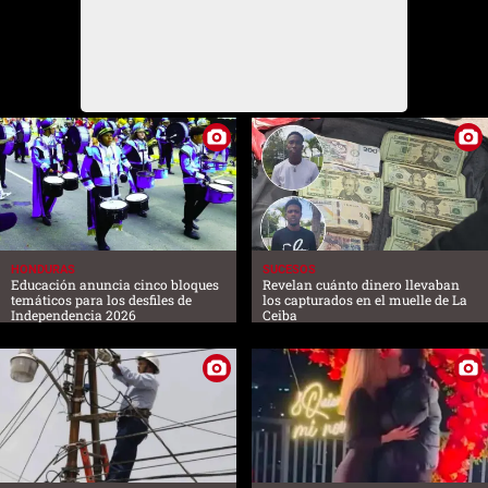
HONDURAS
SUCESOS
Educación anuncia cinco bloques
Revelan cuánto dinero llevaban
temáticos para los desfiles de
los capturados en el muelle de La
Independencia 2026
Ceiba