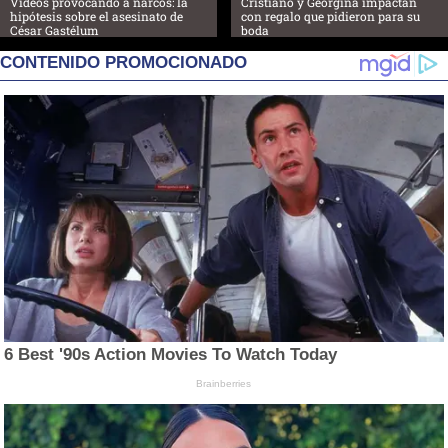
Videos provocando a narcos: la
Cristiano y Georgina impactan
hipótesis sobre el asesinato de
con regalo que pidieron para su
César Gastélum
boda
CONTENIDO PROMOCIONADO
6 Best '90s Action Movies To Watch Today
Brainberries