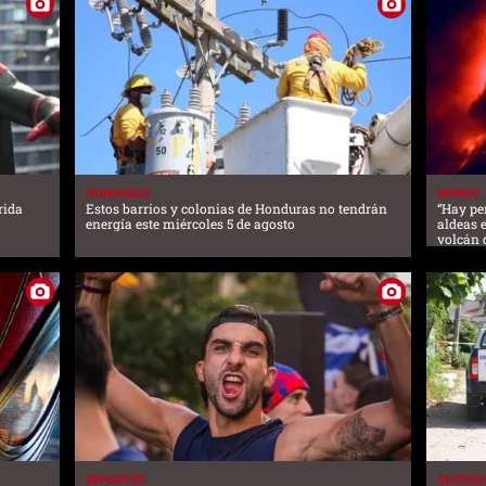
HONDURAS
MUNDO
rida
Estos barrios y colonias de Honduras no tendrán
“Hay pe
energía este miércoles 5 de agosto
aldeas 
volcán 
DEPORTES
SUCESO