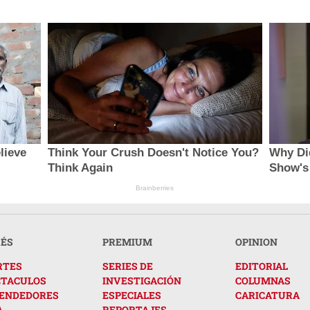
lieve
Think Your Crush Doesn't Notice You?
Why Di
Think Again
Show's
Brainberries
RÉS
PREMIUM
OPINION
RTES
SERIES DE
EDITORIAL
CTACULOS
INVESTIGACIÓN
COLUMNAS
ENDEDORES
ESPECIALES
CARICATURA
A
REPORTAJES