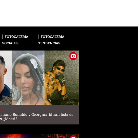
de especulaciones s
FOTOGALERÍA
FOTOGALERÍA
SOCIALES
TENDENCIAS
ES
stiano Ronaldo y Georgina: filtran lista de
s, ¿Messi?