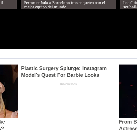
il
Ferran enfada a Barcelona tras coqueteo con el
Los últ
mejor equipo del mundo
ser hall
Plastic Surgery Splurge: Instagram
Model's Quest For Barbie Looks
Brainberries
ke
From B
s?
Actress