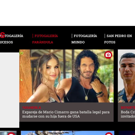
FOTOGALERÍA
FOTOGALERÍA
FOTOGALERÍA
SAN PEDRO EN
UCESOS
FARÁNDULA
MUNDO
FOTOS
FARANDULA
DEPORT
Expareja de Mario Cimarro gana batalla legal para
Boda Cri
mudarse con su hija fuera de USA
invitado