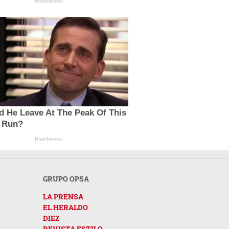
Brainberries
d He Leave At The Peak Of This
 Run?
Brainberries
GRUPO OPSA
LA PRENSA
EL HERALDO
DIEZ
REVISTA ESTILO