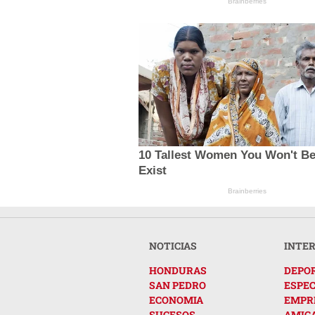
Brainberries
10 Tallest Women You Won't Be
Exist
Brainberries
NOTICIAS
INTE
HONDURAS
DEPO
SAN PEDRO
ESPE
ECONOMIA
EMPR
SUCESOS
AMIG