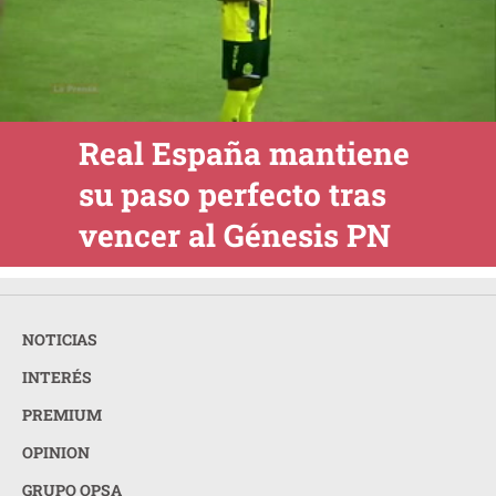
Real España mantiene
su paso perfecto tras
vencer al Génesis PN
NOTICIAS
INTERÉS
PREMIUM
OPINION
GRUPO OPSA