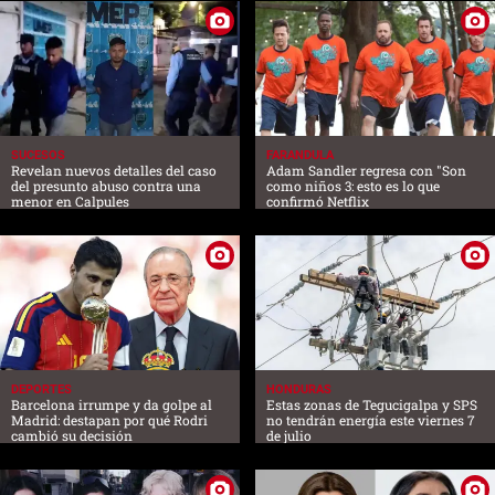
SUCESOS
FARANDULA
Revelan nuevos detalles del caso
Adam Sandler regresa con "Son
del presunto abuso contra una
como niños 3: esto es lo que
menor en Calpules
confirmó Netflix
DEPORTES
HONDURAS
Barcelona irrumpe y da golpe al
Estas zonas de Tegucigalpa y SPS
Madrid: destapan por qué Rodri
no tendrán energía este viernes 7
cambió su decisión
de julio