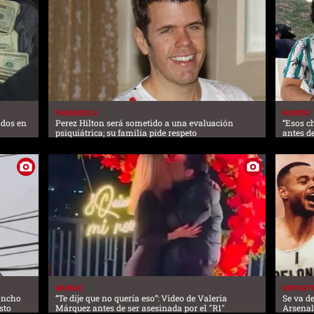
FARANDULA
MUNDO
ados en
Perez Hilton será sometido a una evaluación
“Esos c
psiquiátrica; su familia pide respeto
antes d
MUNDO
DEPORT
lancho
“Te dije que no quería eso”: Video de Valeria
Se va de
sto
Márquez antes de ser asesinada por el "R1"
Arsena