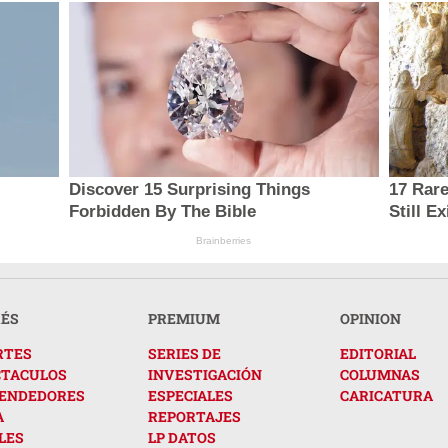
Discover 15 Surprising Things
17 Rar
Forbidden By The Bible
Still Ex
Brainberries
RÉS
PREMIUM
OPINION
RTES
SERIES DE
EDITORIAL
CTACULOS
INVESTIGACIÓN
COLUMNAS
ENDEDORES
ESPECIALES
CARICATURA
A
REPORTAJES
LES
LP DATOS