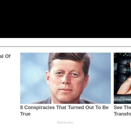
al Of
8 Conspiracies That Turned Out To Be
See The
True
Transf
Brainberries