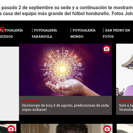
l pasado 2 de septiembre su sede y a continuación te mostramos
la casa del equipo más grande del fútbol hondureño. Fotos Jo
FOTOGALERÍA
FOTOGALERÍA
FOTOGALERÍA
SAN PEDRO EN
UCESOS
FARÁNDULA
MUNDO
FOTOS
FARANDULA
DEPORT
Horóscopo de hoy, 6 de agosto, predicciones de cada
Sale a l
signo zodiacal
Vozinha