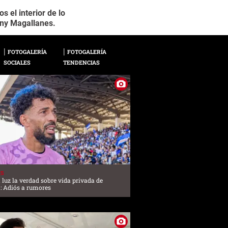
 el interior de lo
La sede del Olimpia 
2 / 22
hny Magallanes.
periférico.
FOTOGALERÍA
FOTOGALERÍA
SOCIALES
TENDENCIAS
ES
a luz la verdad sobre vida privada de
: Adiós a rumores