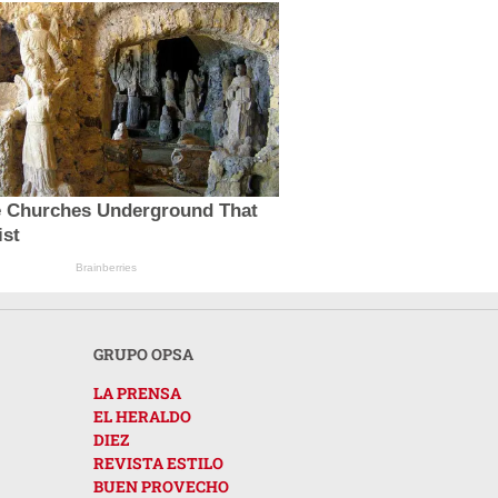
e Churches Underground That
ist
Brainberries
GRUPO OPSA
LA PRENSA
EL HERALDO
DIEZ
REVISTA ESTILO
BUEN PROVECHO