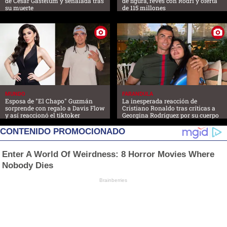
de César Gastélum y señalada tras
de figura, revés con Rodri y oferta
su muerte
de 115 millones
MUNDO
FARANDULA
Esposa de "El Chapo" Guzmán
La inesperada reacción de
sorprende con regalo a Davis Flow
Cristiano Ronaldo tras críticas a
y así reaccionó el tiktoker
Georgina Rodríguez por su cuerpo
CONTENIDO PROMOCIONADO
Enter A World Of Weirdness: 8 Horror Movies Where
Nobody Dies
Brainberries