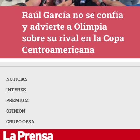
Raúl García no se confía
y advierte a Olimpia
sobre su rival en la Copa
Centroamericana
NOTICIAS
INTERÉS
PREMIUM
OPINION
GRUPO OPSA