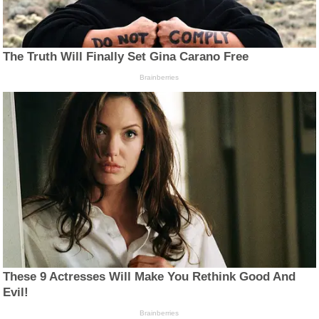
The Truth Will Finally Set Gina Carano Free
Brainberries
These 9 Actresses Will Make You Rethink Good And
Evil!
Brainberries