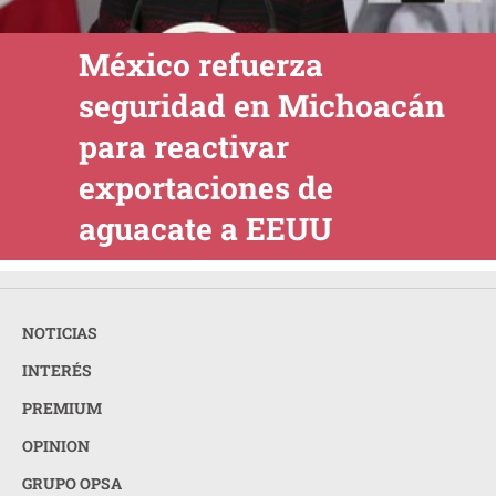
México refuerza
seguridad en Michoacán
para reactivar
exportaciones de
aguacate a EEUU
NOTICIAS
INTERÉS
PREMIUM
OPINION
GRUPO OPSA