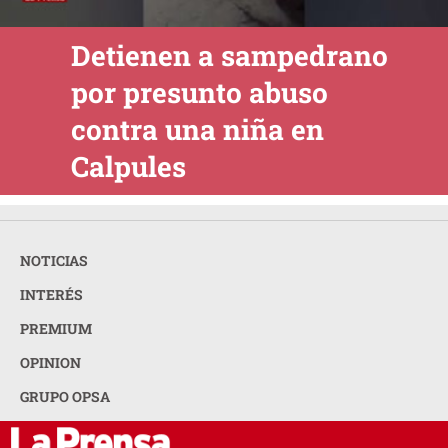
Detienen a sampedrano
por presunto abuso
contra una niña en
Calpules
NOTICIAS
INTERÉS
PREMIUM
OPINION
GRUPO OPSA