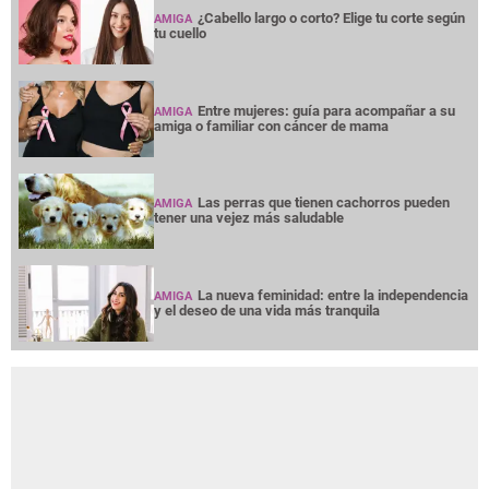
¿Cabello largo o corto? Elige tu corte según
AMIGA
tu cuello
Entre mujeres: guía para acompañar a su
AMIGA
amiga o familiar con cáncer de mama
Las perras que tienen cachorros pueden
AMIGA
tener una vejez más saludable
La nueva feminidad: entre la independencia
AMIGA
y el deseo de una vida más tranquila