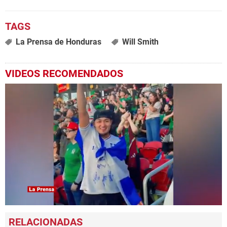
La Prensa de Honduras
Will Smith
VIDEOS RECOMENDADOS
0
seconds
of