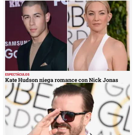
58
seconds
ESPECTÁCULOS
Kate Hudson niega romance con Nick Jonas