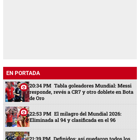
EN PORTADA
20:34 PM
Tabla goleadores Mundial: Messi
responde, revés a CR7 y otro doblete en Bota
de Oro
22:53 PM
El milagro del Mundial 2026:
Eliminada al 94 y clasificada en el 96
21:39 PM
Definidos: así quedaron todos los