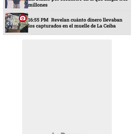
millones
16:55 PM
Revelan cuánto dinero llevaban
los capturados en el muelle de La Ceiba