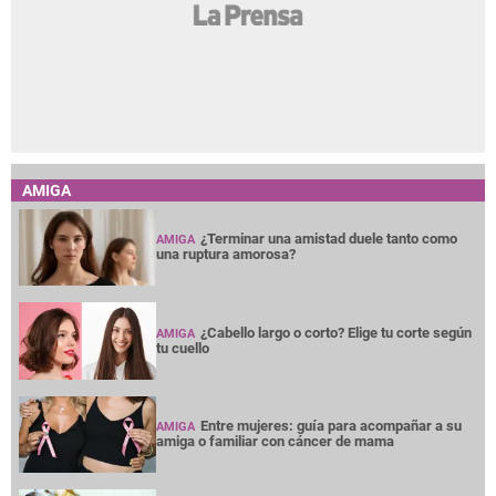
AMIGA
¿Terminar una amistad duele tanto como
AMIGA
una ruptura amorosa?
¿Cabello largo o corto? Elige tu corte según
AMIGA
tu cuello
Entre mujeres: guía para acompañar a su
AMIGA
amiga o familiar con cáncer de mama