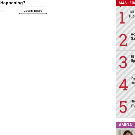
MÁS LEÍ
JOH
sup
Ac
Ga
El
ti
Re
su
Ha
af
AMIGA