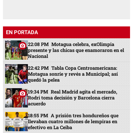
EN PORTADA
22:08 PM
Motagua celebra, exOlimpia
presente y las chicas que enamoraron en el
Nacional
22:42 PM
Tabla Copa Centroamericana:
Motagua sonríe y revés a Municipal; así
quedó la pelea
19:34 PM
Real Madrid agita el mercado,
Rodri toma decisión y Barcelona cierra
acuerdo
18:55 PM
A prisión tres hondureños que
llevaban cuatro millones de lempiras en
efectivo en La Ceiba