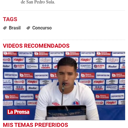
de San Pedro Sula.
Brasil
Concurso
VIDEOS RECOMENDADOS
0
MIS TEMAS PREFERIDOS
seconds