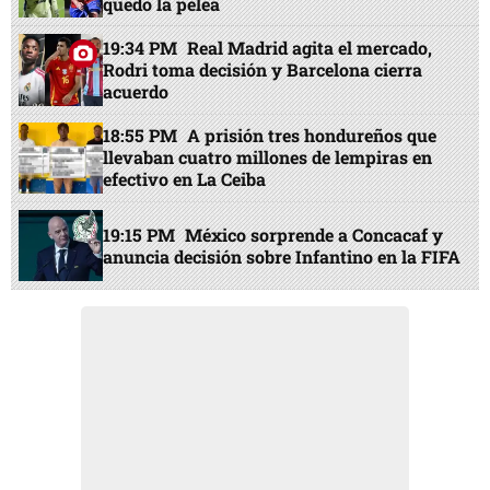
quedó la pelea
19:34 PM
Real Madrid agita el mercado,
Rodri toma decisión y Barcelona cierra
acuerdo
18:55 PM
A prisión tres hondureños que
llevaban cuatro millones de lempiras en
efectivo en La Ceiba
19:15 PM
México sorprende a Concacaf y
anuncia decisión sobre Infantino en la FIFA