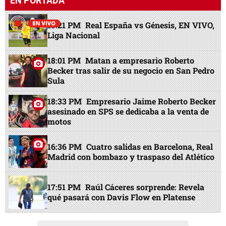
EN PORTADA
15:21 PM
Real España vs Génesis, EN VIVO,
Liga Nacional
18:01 PM
Matan a empresario Roberto
Becker tras salir de su negocio en San Pedro
Sula
18:33 PM
Empresario Jaime Roberto Becker
asesinado en SPS se dedicaba a la venta de
motos
16:36 PM
Cuatro salidas en Barcelona, Real
Madrid con bombazo y traspaso del Atlético
17:51 PM
Raúl Cáceres sorprende: Revela
qué pasará con Davis Flow en Platense