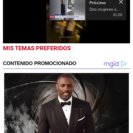
Próximo
Dos mujeres se pelean por el amor del chofer
01:00
0
MIS TEMAS PREFERIDOS
seconds
of
16
seconds