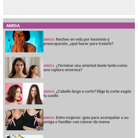
AMIGA
Noches en vela por insomnio y
AMIGA
preocupación, ¿qué hacer para tratarlo?
¿Terminar una amistad duele tanto como
AMIGA
una ruptura amorosa?
¿Cabello largo o corto? Elige tu corte según
AMIGA
tu cuello
Entre mujeres: guía para acompañar a su
AMIGA
amiga o familiar con cáncer de mama