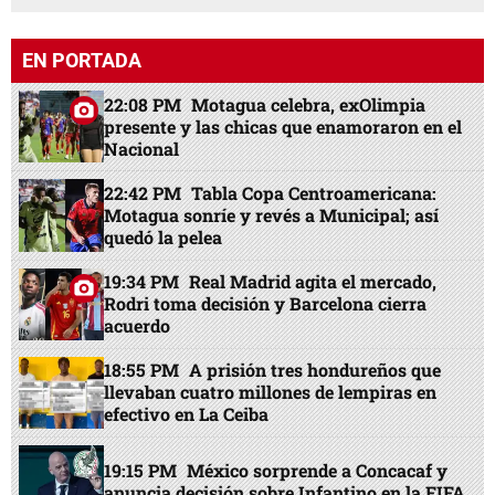
EN PORTADA
22:08 PM
Motagua celebra, exOlimpia
presente y las chicas que enamoraron en el
Nacional
22:42 PM
Tabla Copa Centroamericana:
Motagua sonríe y revés a Municipal; así
quedó la pelea
19:34 PM
Real Madrid agita el mercado,
Rodri toma decisión y Barcelona cierra
acuerdo
18:55 PM
A prisión tres hondureños que
llevaban cuatro millones de lempiras en
efectivo en La Ceiba
19:15 PM
México sorprende a Concacaf y
anuncia decisión sobre Infantino en la FIFA