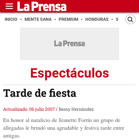
INICIO
MENTE SANA
PREMIUM
HONDURAS
SAN PEDR
Espectáculos
Tarde de fiesta
Actualizado: 06 julio 2007
/
Bessy Hernández
En honor al natalicio de Jeanette Fortín un grupo de
allegadas le brindó una agradable y festiva tarde entre
amigas.