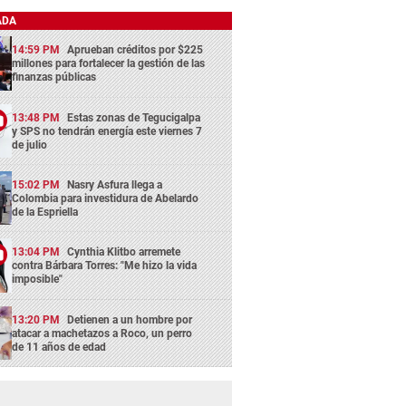
ADA
14:59 PM
Aprueban créditos por $225
millones para fortalecer la gestión de las
finanzas públicas
13:48 PM
Estas zonas de Tegucigalpa
y SPS no tendrán energía este viernes 7
de julio
15:02 PM
Nasry Asfura llega a
Colombia para investidura de Abelardo
de la Espriella
13:04 PM
Cynthia Klitbo arremete
contra Bárbara Torres: "Me hizo la vida
imposible"
13:20 PM
Detienen a un hombre por
atacar a machetazos a Roco, un perro
de 11 años de edad