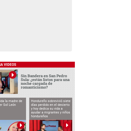
SA VIDEOS
Sin Bandera en San Pedro
Sula: ¿están listos para una
noche cargada de
romanticismo?
vida la madre de
Hondureño sobrevivió siete
cer Sol León
días perdido en el desierto
y hoy dedica su vida a
ayudar a migrantes y niños
hondureños