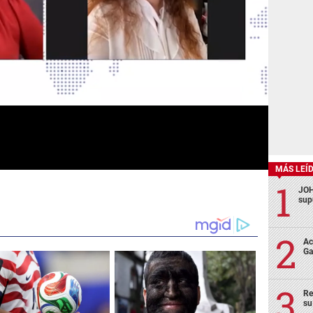
MÁS LEÍ
JOH
sup
Ac
Ga
Re
su