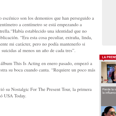
co escénico son los demonios que han perseguido a
centímetro a centímetro se está empezando a
trella.“Había establecido una identidad que no
blicación. “Era esta cosa peculiar, extraña, linda,
mente mi carácter, pero no podía mantenerlo si
suicidas al menos un año de cada tres”.
LA PREN
 álbum This Is Acting en enero pasado, empezó a
estra su boca cuando canta. “Requiere un poco más
ió su Nostalgic For The Present Tour, la primera
Pierde la 
la influen
rmó USA Today.