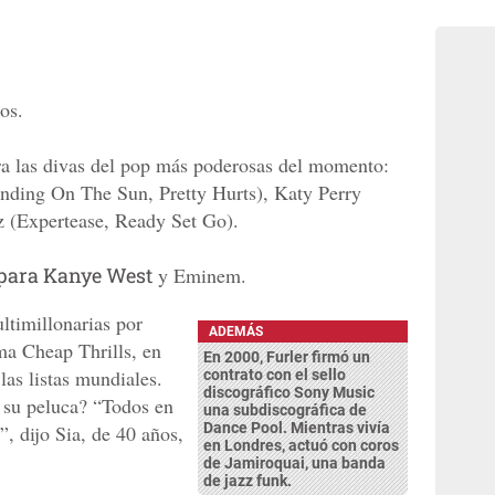
os.
ra las divas del pop más poderosas del momento:
nding On The Sun, Pretty Hurts), Katy Perry
 (Expertease, Ready Set Go).
para Kanye West
y Eminem.
ltimillonarias por
ADEMÁS
ma Cheap Thrills, en
En 2000, Furler firmó un
las listas mundiales.
contrato con el sello
discográfico Sony Music
 su peluca? “Todos en
una subdiscográfica de
Dance Pool. Mientras vivía
, dijo Sia, de 40 años,
en Londres, actuó con coros
de Jamiroquai, una banda
de jazz funk.