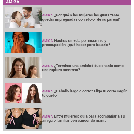
AMIGA
¿Por qué a las mujeres les gusta tanto
AMIGA
quedar impregnadas con el olor de su pareja?
Noches en vela por insomnio y
AMIGA
preocupación, ¿qué hacer para tratarlo?
¿Terminar una amistad duele tanto como
AMIGA
una ruptura amorosa?
¿Cabello largo o corto? Elige tu corte según
AMIGA
tu cuello
Entre mujeres: guía para acompañar a su
AMIGA
amiga o familiar con cáncer de mama