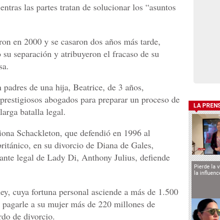
entras las partes tratan de solucionar los “asuntos
ron en 2000 y se casaron dos años más tarde,
su separación y atribuyeron el fracaso de su
sa.
 padres de una hija, Beatrice, de 3 años,
 prestigiosos abogados para preparar un proceso de
LA PREN
arga batalla legal.
iona Schackleton, que defendió en 1996 al
británico, en su divorcio de Diana de Gales,
tante legal de Lady Di, Anthony Julius, defiende
Pierde la 
la influen
ey, cuya fortuna personal asciende a más de 1.500
 a pagarle a su mujer más de 220 millones de
rdo de divorcio.