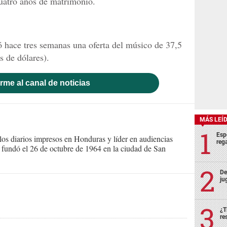
 cuatro años de matrimonio.
ó hace tres semanas una oferta del músico de 37,5
s de dólares).
rme al canal de noticias
MÁS LEÍ
Esp
s diarios impresos en Honduras y líder en audiencias
rega
Se fundó el 26 de octubre de 1964 en la ciudad de San
De
ju
¿T
re