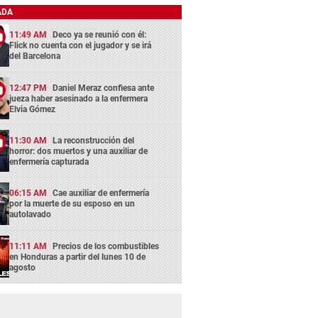
ADA
11:49 AM
Deco ya se reunió con él:
Flick no cuenta con el jugador y se irá
del Barcelona
12:47 PM
Daniel Meraz confiesa ante
jueza haber asesinado a la enfermera
Elvia Gómez
11:30 AM
La reconstrucción del
horror: dos muertos y una auxiliar de
enfermería capturada
06:15 AM
Cae auxiliar de enfermería
por la muerte de su esposo en un
autolavado
11:11 AM
Precios de los combustibles
en Honduras a partir del lunes 10 de
agosto