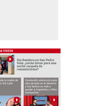
SA VIDEOS
Sin Bandera en San Pedro
Sula: ¿están listos para una
noche cargada de
romanticismo?
vida la madre de
Hondureño sobrevivió siete
cer Sol León
días perdido en el desierto
y hoy dedica su vida a
ayudar a migrantes y niños
hondureños