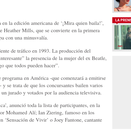
LA PREN
 en la edición americana de ‘¡Mira quien baila!’,
de Heather Mills, que se convierte en la primera
ipa con una minusvalía.
dente de tráfico en 1993. La producción del
teresante” la presencia de la mujer del ex Beatle,
go que todos pueden hacer”.
ste programa en América -que comenzará a emitirse
y se trata de que los concursantes bailen varios
 un jurado y votados por la audiencia televisiva.
, anunció toda la lista de participantes, en la
ador Mohamed Alí; Ian Ziering, famoso en los
en ‘Sensación de Vivir’ o Joey Fantone, cantante