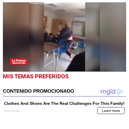
0
MIS TEMAS PREFERIDOS
seconds
of
27
seconds