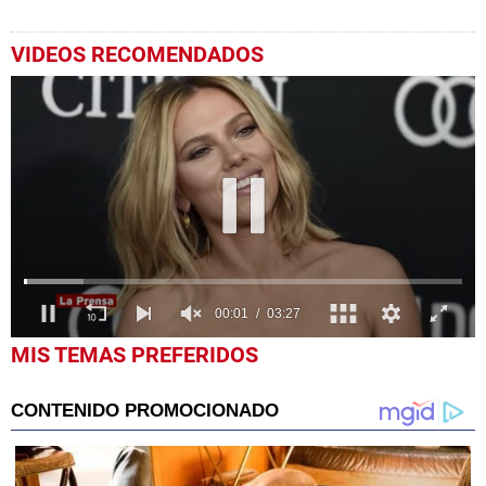
VIDEOS RECOMENDADOS
0
MIS TEMAS PREFERIDOS
seconds
of
3
minutes,
27
seconds