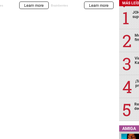
MÁS LEÍ
JOH
sup
Mo
fi
Vi
Ka
¡T
pr
Re
de
AMIGA