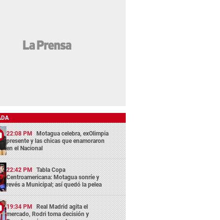
ADA
22:08 PM
Motagua celebra, exOlimpia
presente y las chicas que enamoraron
en el Nacional
22:42 PM
Tabla Copa
Centroamericana: Motagua sonríe y
revés a Municipal; así quedó la pelea
19:34 PM
Real Madrid agita el
mercado, Rodri toma decisión y