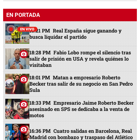
EN PORTADA
15:21 PM
Real España sigue ganando y
busca liquidar el partido
18:28 PM
Fabio Lobo rompe el silencio tras
salir de prisión en USA y revela quiénes lo
visitaban
18:01 PM
Matan a empresario Roberto
Becker tras salir de su negocio en San Pedro
Sula
18:33 PM
Empresario Jaime Roberto Becker
asesinado en SPS se dedicaba a la venta de
motos
16:36 PM
Cuatro salidas en Barcelona, Real
Madrid con bombazo y traspaso del Atlético