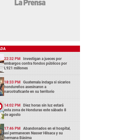
ADA
22:32 PM
Investigan a jueces por
embargos contra fondos públicos por
L921 millones
18:33 PM
Guatemala indaga si sicarios
hondureños asesinaron a
narcotraficante en su territorio
14:02 PM
Diez horas sin luz estará
esta zona de Honduras este sábado 8
de agosto
17:46 PM
Abandonados en el hospital,
así permanecen Nasser Hilsaca y su
hermana Básima