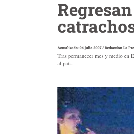
Regresan 
catracho
Actualizado: 04 julio 2007
/
Redacción La Pr
Tras permanecer mes y medio en Es
al país.