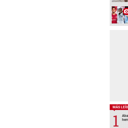
MÁS LEÍ
Aba
her