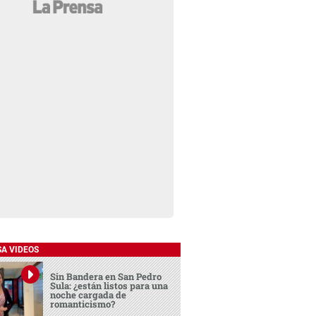
SA VIDEOS
Sin Bandera en San Pedro
Sula: ¿están listos para una
noche cargada de
romanticismo?