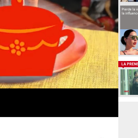
Pierde la 
la influen
LA PREN