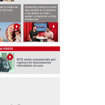
vida la madre de
Hondureño sobrevivió siete
cer Sol León
días perdido en el desierto
y hoy dedica su vida a
ayudar a migrantes y niños
hondureños
SA VIDEOS
BCH emite comunicado por
captura de funcionarios
vinculados al caso