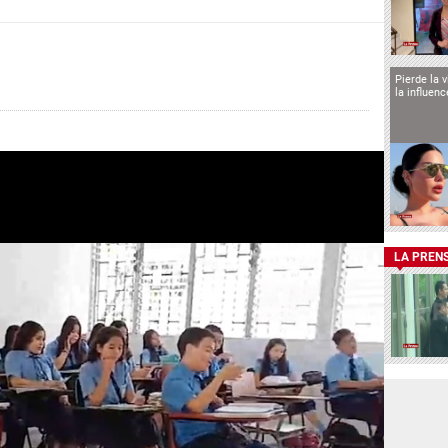
Pierde la 
la influen
LA PREN