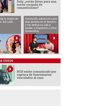
Sula: ¿están listos para una
noche cargada de
romanticismo?
vida la madre de
Hondureño sobrevivió siete
cer Sol León
días perdido en el desierto
y hoy dedica su vida a
ayudar a migrantes y niños
hondureños
SA VIDEOS
BCH emite comunicado por
captura de funcionarios
vinculados al caso