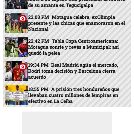
de su amante en Tegucigalpa
22:08 PM
Motagua celebra, exOlimpia
presente y las chicas que enamoraron en el
Nacional
22:42 PM
Tabla Copa Centroamericana:
Motagua sonríe y revés a Municipal; así
quedó la pelea
19:34 PM
Real Madrid agita el mercado,
Rodri toma decisión y Barcelona cierra
acuerdo
18:55 PM
A prisión tres hondureños que
llevaban cuatro millones de lempiras en
efectivo en La Ceiba