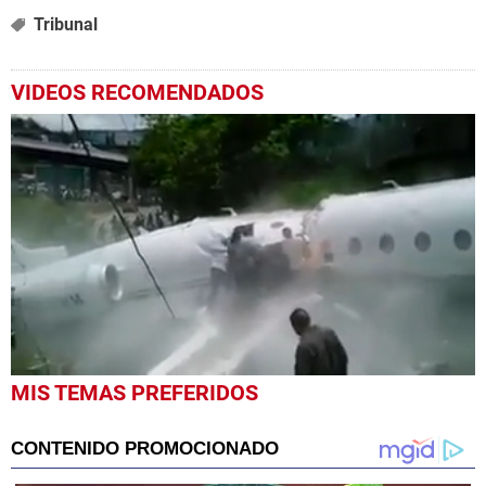
Tribunal
VIDEOS RECOMENDADOS
0
MIS TEMAS PREFERIDOS
seconds
of
23
seconds