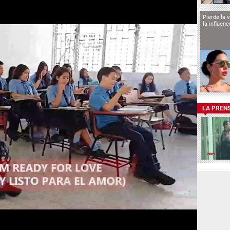
Pierde la 
la influen
LA PREN