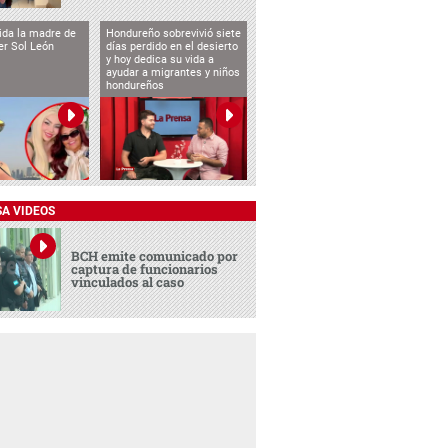
vida la madre de
Hondureño sobrevivió siete
cer Sol León
días perdido en el desierto
y hoy dedica su vida a
ayudar a migrantes y niños
hondureños
SA VIDEOS
BCH emite comunicado por
captura de funcionarios
vinculados al caso