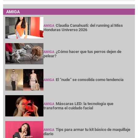
AMIGA
Claudia Canahuati: del running al Miss
AMIGA
Honduras Universo 2026
¿Cómo hacer que tus perros dejen de
AMIGA
pelear?
El “nude” se consolida como tendencia
AMIGA
Máscaras LED: la tecnología que
AMIGA
transforma el cuidado facial
Tips para armar tu kit básico de maquillaje
AMIGA
diario