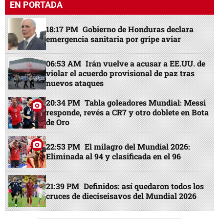
EN PORTADA
18:17 PM
Gobierno de Honduras declara
emergencia sanitaria por gripe aviar
06:53 AM
Irán vuelve a acusar a EE.UU. de
violar el acuerdo provisional de paz tras
nuevos ataques
20:34 PM
Tabla goleadores Mundial: Messi
responde, revés a CR7 y otro doblete en Bota
de Oro
22:53 PM
El milagro del Mundial 2026:
Eliminada al 94 y clasificada en el 96
21:39 PM
Definidos: así quedaron todos los
cruces de dieciseisavos del Mundial 2026