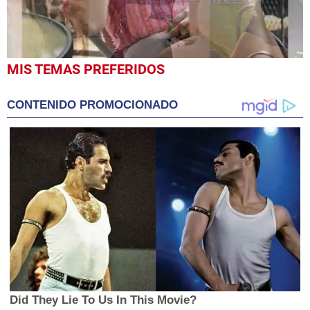
0
MIS TEMAS PREFERIDOS
seconds
of
1
CONTENIDO PROMOCIONADO
minute,
40
seconds
Did They Lie To Us In This Movie?