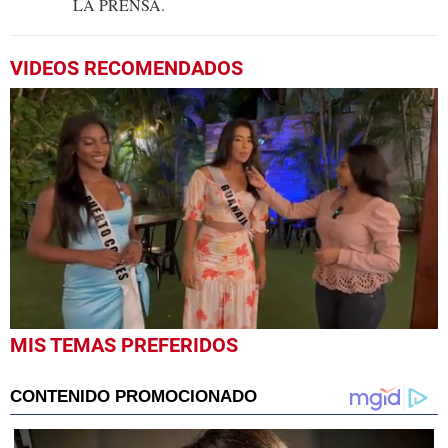
LA PRENSA.
VIDEOS RECOMENDADOS
0
MIS TEMAS PREFERIDOS
seconds
of
3
minutes,
29
seconds