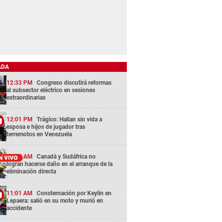
ADA
12:33 PM
Congreso discutirá reformas
al subsector eléctrico en sesiones
extraordinarias
12:01 PM
Trágico: Hallan sin vida a
esposa e hijos de jugador tras
terremotos en Venezuela
11:05 AM
Canadá y Sudáfrica no
logran hacerse daño en el arranque de la
eliminación directa
11:01 AM
Consternación por Keylin en
Lepaera: salió en su moto y murió en
accidente