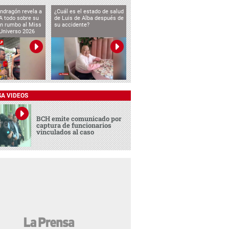
ndragón revela a
¿Cuál es el estado de salud
 todo sobre su
de Luis de Alba después de
ón rumbo al Miss
su accidente?
Universo 2026
SA VIDEOS
BCH emite comunicado por
captura de funcionarios
vinculados al caso