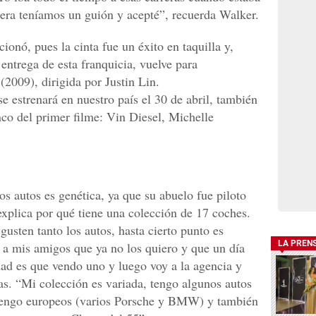
uiera teníamos un guión y acepté”, recuerda Walker.
cionó, pues la cinta fue un éxito en taquilla y,
 entrega de esta franquicia, vuelve para
2009), dirigida por Justin Lin.
e estrenará en nuestro país el 30 de abril, también
nco del primer filme: Vin Diesel, Michelle
s autos es genética, ya que su abuelo fue piloto
explica por qué tiene una colección de 17 coches.
usten tanto los autos, hasta cierto punto es
LA PREN
 a mis amigos que ya no los quiero y que un día
dad es que vendo uno y luego voy a la agencia y
as. “Mi colección es variada, tengo algunos autos
 tengo europeos (varios Porsche y BMW) y también