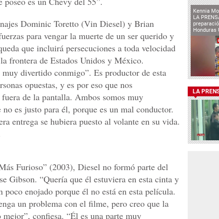
e poseo es un Chevy del 55”.
Kennia Mo
LA PRENSA
najes Dominic Toretto (Vin Diesel) y Brian
preparaci
Honduras 
uerzas para vengar la muerte de un ser querido y
queda que incluirá persecuciones a toda velocidad
e la frontera de Estados Unidos y México.
s muy divertido conmigo”. Es productor de esta
rsonas opuestas, y es por eso que nos
LA PREN
 fuera de la pantalla. Ambos somos muy
 no es justo para él, porque es un mal conductor.
ra entrega se hubiera puesto al volante en su vida.
.
Más Furioso” (2003), Diesel no formó parte del
se Gibson. “Quería que él estuviera en esta cinta y
un poco enojado porque él no está en esta película.
enga un problema con el filme, pero creo que la
o mejor”, confiesa. “Él es una parte muy