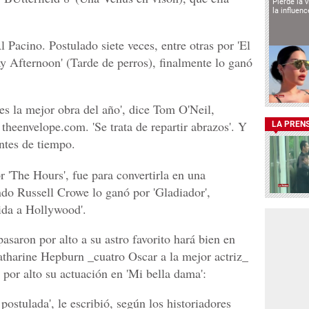
Pierde la 
la influen
 Pacino. Postulado siete veces, entre otras por 'El
Day Afternoon' (Tarde de perros), finalmente lo ganó
es la mejor obra del año', dice Tom O'Neil,
 theenvelope.com. 'Se trata de repartir abrazos'. Y
LA PREN
antes de tiempo.
'The Hours', fue para convertirla en una
ndo Russell Crowe lo ganó por 'Gladiador',
nida a Hollywood'.
pasaron por alto a su astro favorito hará bien en
Katharine Hepburn _cuatro Oscar a la mejor actriz_
or alto su actuación en 'Mi bella dama':
postulada', le escribió, según los historiadores