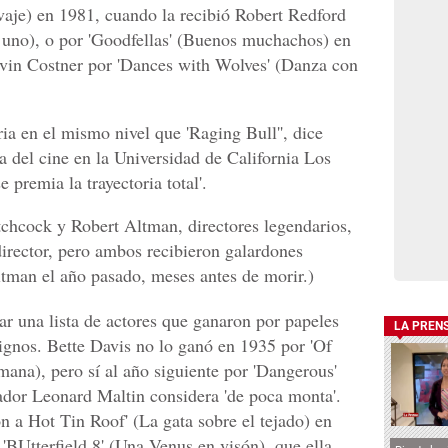
lvaje) en 1981, cuando la recibió Robert Redford
 uno), o por 'Goodfellas' (Buenos muchachos) en
vin Costner por 'Dances with Wolves' (Danza con
ria en el mismo nivel que 'Raging Bull'', dice
a del cine en la Universidad de California Los
 premia la trayectoria total'.
itchcock y Robert Altman, directores legendarios,
irector, pero ambos recibieron galardones
tman el año pasado, meses antes de morir.)
tar una lista de actores que ganaron por papeles
LA PREN
ignos. Bette Davis no lo ganó en 1935 por 'Of
a), pero sí al año siguiente por 'Dangerous'
iador Leonard Maltin considera 'de poca monta'.
n a Hot Tin Roof' (La gata sobre el tejado) en
'BUtterfield 8' (Una Venus en visón), que ella