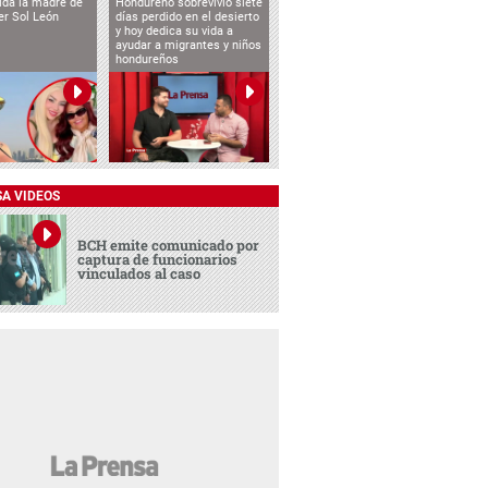
vida la madre de
Hondureño sobrevivió siete
cer Sol León
días perdido en el desierto
y hoy dedica su vida a
ayudar a migrantes y niños
hondureños
SA VIDEOS
BCH emite comunicado por
captura de funcionarios
vinculados al caso