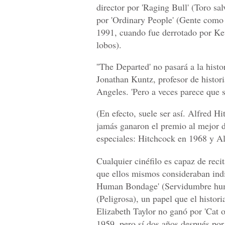
director por 'Raging Bull' (Toro sa
por 'Ordinary People' (Gente como
1991, cuando fue derrotado por Ke
lobos).
''The Departed' no pasará a la histo
Jonathan Kuntz, profesor de histori
Angeles. 'Pero a veces parece que se
(En efecto, suele ser así. Alfred H
jamás ganaron el premio al mejor d
especiales: Hitchcock en 1968 y Al
Cualquier cinéfilo es capaz de reci
que ellos mismos consideraban ind
Human Bondage' (Servidumbre human
(Peligrosa), un papel que el histor
Elizabeth Taylor no ganó por 'Cat o
1959, pero sí dos años después por 