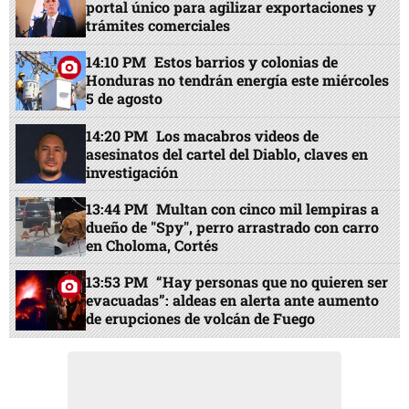
portal único para agilizar exportaciones y
trámites comerciales
14:10 PM
Estos barrios y colonias de
Honduras no tendrán energía este miércoles
5 de agosto
14:20 PM
Los macabros videos de
asesinatos del cartel del Diablo, claves en
investigación
13:44 PM
Multan con cinco mil lempiras a
dueño de "Spy", perro arrastrado con carro
en Choloma, Cortés
13:53 PM
“Hay personas que no quieren ser
evacuadas”: aldeas en alerta ante aumento
de erupciones de volcán de Fuego